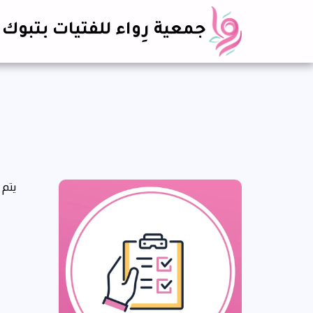
جمعية رِواء للفتيات بتبوك
يتم 