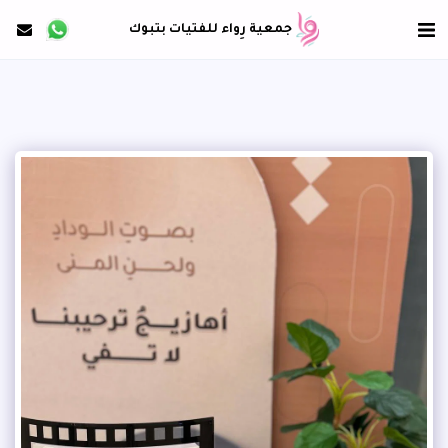
جمعية رِواء للفتيات بتبوك