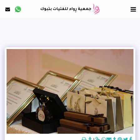
جمعية رِواء للفتيات بتبوك