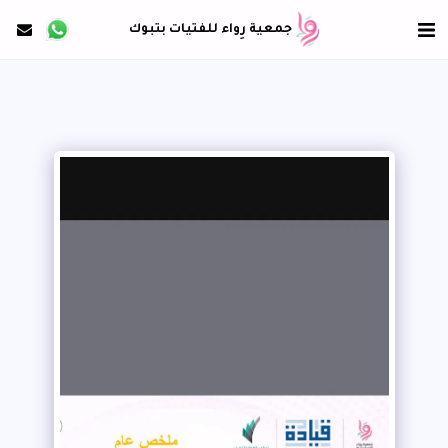
جمعية رِواء للفتيات بتبوك