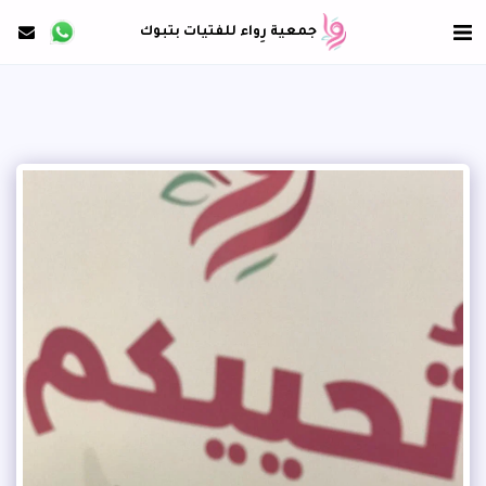
جمعية رِواء للفتيات بتبوك