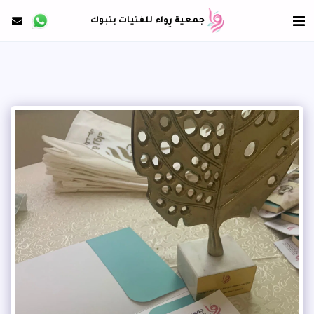
جمعية رِواء للفتيات بتبوك