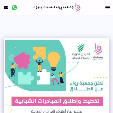
جمعية رِواء للفتيات بتبوك