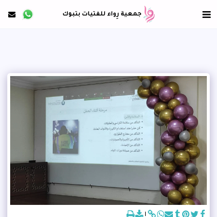
جمعية رِواء للفتيات بتبوك