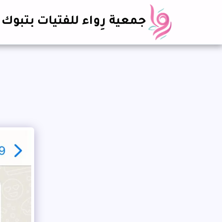
جمعية رِواء للفتيات بتبوك