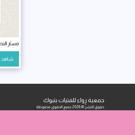
مسار التط
شاهد ا
جمعية رِواء للفتيات بتبوك
حقوق النشر © 2026 جميع الحقوق محفوظة
تصميم بواسطة
bpryasser