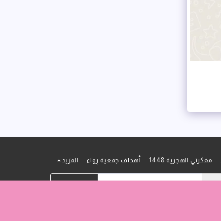
مفكرتي الهجرية 1448
أهداف جمعية رِواء
المزيد
الاشتراك