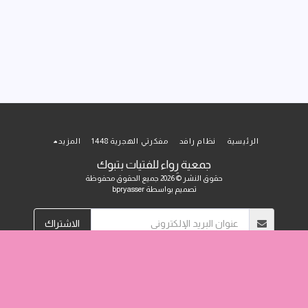
الرئيسية
نظام رافد
مفكرتي الهجرية 1448
المزيد
جمعية رِواء للفتيات بتبوك
حقوق النشر © 2026 جميع الحقوق محفوظة
تصميم بواسطة
bpryasser
الاشتراك