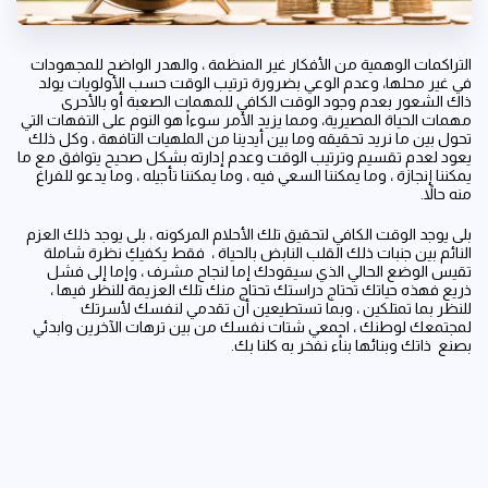
التراكمات الوهمية من الأفكار غير المنظمة ، والهدر الواضح للمجهودات
في غير محلها، وعدم الوعي بضرورة ترتيب الوقت حسب الأولويات يولد
ذاك الشعور بعدم وجود الوقت الكافي للمهمات الصعبة أو بالأحرى
مهمات الحياة المصيرية، ومما يزيد الأمر سوءاً هو النوم على التفهات التي
تحول بين ما نريد تحقيقه وما بين أيدينا من الملهيات التافهة ، وكل ذلك
يعود لعدم تقسيم وترتيب الوقت وعدم إدارته بشكل صحيح يتوافق مع ما
يمكننا إنجازة ، وما يمكننا السعي فيه ، وما يمكننا تأجيله ، وما يدعو للفراغ
منه حالاً.
بلى يوجد الوقت الكافي لتحقيق تلك الأحلام المركونه ، بلى يوجد ذلك العزم
النائم بين جنبات ذلك القلب النابض بالحياة ، فقط يكفيكِ نظرة شاملة
تقيس الوضع الحالي الذي سيقودك إما لنجاح مشرف ، وإما إلى فشل
ذريع فهذه حياتك تحتاج دراستك تحتاج منك تلك العزيمة للنظر فيها ،
للنظر بما تمتلكين ، وبما تستطيعين أن تقدمي لنفسك لأسرتك
لمجتمعك لوطنك ، اجمعي شتات نفسك من بين ترهات الآخرين وابدئي
بصنع ذاتك وبنائها بناًء نفخر به كلنا بك.